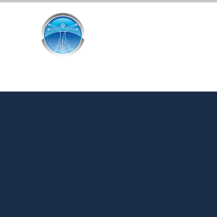
Institut Supérieur
des Sciences de l'Homme
112 rue d'Arrousets 64100 Bayonne
+
33 7 85 74 92 09
institut.issh@gmail.com